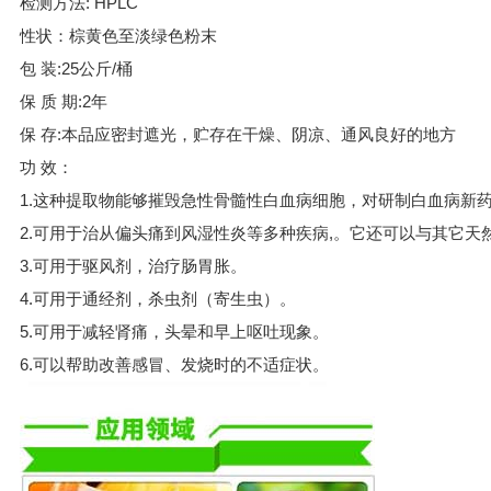
检测方法: HPLC
性状：棕黄色至淡绿色粉末
包 装:25公斤/桶
保 质 期:2年
保 存:本品应密封遮光，贮存在干燥、阴凉、通风良好的地方
功 效：
1.这种提取物能够摧毁急性骨髓性白血病细胞，对研制白血病新
2.可用于治从偏头痛到风湿性炎等多种疾病,。它还可以与其它天
3.可用于驱风剂，治疗肠胃胀。
4.可用于通经剂，杀虫剂（寄生虫）。
5.可用于减轻肾痛，头晕和早上呕吐现象。
6.可以帮助改善感冒、发烧时的不适症状。