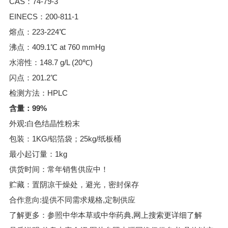
CAS：74-79-3
EINECS：200-811-1
熔点：223-224℃
沸点：409.1℃ at 760 mmHg
水溶性：148.7 g/L (20℃)
闪点：201.2℃
检测方法：HPLC
含量：99%
外观:白色结晶性粉末
包装：1KG/铝箔袋；25kg/纸板桶
最小起订量：1kg
供货时间：常年销售供应中！
贮藏：置阴凉干燥处，避光，密封保存
合作意向:提供不同需求规格,定制供应
了解更多：参照中华本草或中华药典,网上搜索更详细了解