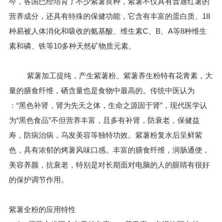
今，各国已经培育了不少紫薯良种，紫薯不仅具有普通红薯的
营养成分，还具有特殊的保健功能，它含有丰富的蛋白质、18
种易被人体消化和吸收的氨基酸、维生素C、B、A等8种维生
素和磷、铁等10多种天然矿物质元素。
紫薯加工提纯，产生紫薯粉。紫薯养生粉特有花青素，大
量的膳食纤维，硒含量也是食物中最高的。传统中医认为
：“黑色补肾，肾为先天之体，生命之源固于肾”，现代医学认
为“黑色食品”不但营养丰富，且多有补肾，防衰老，保健益
寿，防病治病，乌发美容等独特功效。紫薯粉复水后呈鲜紫
色，具有浓郁的烤薯风味口感。丰富的膳食纤维，润肠通便，
美容养颜，抗衰老，特别是对长期面对电脑的人的眼睛有很好
的保护调节作用。
紫薯全粉的应用特性