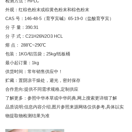
检测方法：HPLC
外观：红棕色粉末或棕黄色粉末和棕色粉末
CAS 号：146-48-5（育亨宾碱）65-19-0（盐酸育亨宾）
分 子 量：390.91
分 子 式：C21H26N2O3 HCL
熔 点： 288℃~290℃
包装：1KG/铝箔袋；25kg/纸板桶
最小起订量：1kg
供货时间：常年销售供应中！
贮藏：置阴凉干燥处，避光，密封保存
合作意向:提供不同需求规格,定制供应
了解更多：参照中华本草或中华药典,网上搜索更详细了解
品质说明:信息内容介绍,图片参照来源网络仅供参考,具体以实
物提取物检测结果为准