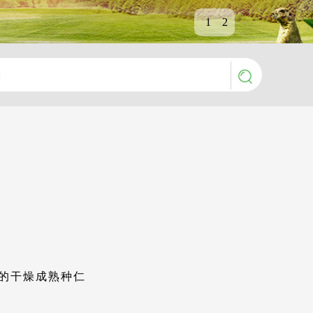
1
2
anco的干燥成熟种仁