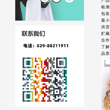
产品
检测
包装
最小
供货
贮藏
合作
了解
品质