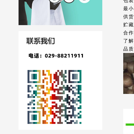
包装
最小
供货
贮藏
合作
了解
品质