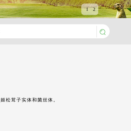
1
2
属姬松茸子实体和菌丝体。