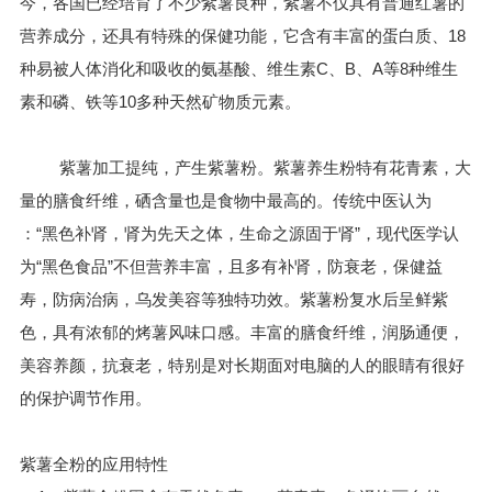
今，各国已经培育了不少紫薯良种，紫薯不仅具有普通红薯的
营养成分，还具有特殊的保健功能，它含有丰富的蛋白质、18
种易被人体消化和吸收的氨基酸、维生素C、B、A等8种维生
素和磷、铁等10多种天然矿物质元素。
紫薯加工提纯，产生紫薯粉。紫薯养生粉特有花青素，大
量的膳食纤维，硒含量也是食物中最高的。传统中医认为
：“黑色补肾，肾为先天之体，生命之源固于肾”，现代医学认
为“黑色食品”不但营养丰富，且多有补肾，防衰老，保健益
寿，防病治病，乌发美容等独特功效。紫薯粉复水后呈鲜紫
色，具有浓郁的烤薯风味口感。丰富的膳食纤维，润肠通便，
美容养颜，抗衰老，特别是对长期面对电脑的人的眼睛有很好
的保护调节作用。
紫薯全粉的应用特性