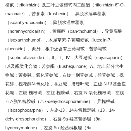
檀甙（trifolirhizin）及三叶豆紫檀甙丙二酸酯（rtifolirhizin-6”-O-
malonate），苦参素（kushenin），异脱水淫羊藿素
（isoanhy-droicaritin），降脱水淫羊藿素
（noranhydroicaritin），黄腐醇（xan-thohumol），异黄腐酸
（isoxanthohumol），木犀草素-7-葡萄糖甙（luteolin-7-
glucoside）。此外，根中还含有三萜皂甙：苦参皂甙
（sophoraflavoside）Ⅰ，Ⅱ、Ⅲ、Ⅳ，大豆皂甙（soyasaponin）
I以及醌类化合物：苦参醌（kushequinone）A。地上部分含生
物碱：苦参碱，氧化苦参碱，右旋一别苦参减，异苦参碱，槐
花醇，槐花醇N-氧化物，臭豆碱，赝靛叶碱，左旋-N-甲基金雀
花碱，左旋-槐根碱，左旋-槐胺碱，右旋-N-氧化槐根碱，左族-
△7-脱氢槐胺碱（△7-dehydrosophoramine），异槐根碱
（isosophocarpine），左旋-13，14去氢槐定碱（13，14-
dehy-drosophoridine），右旋-9a-羟基苦参碱（9a-
hydroxymatrine），左旋-9a-羟基槐根碱（9a-