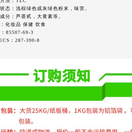
方法：TLC
状态：浅棕绿色或灰绿色粉末，味苦。
成分：芦荟甙，大黄素等。
：化妆品 保健 饮食
：85507-69-3
ECS：287-390-8