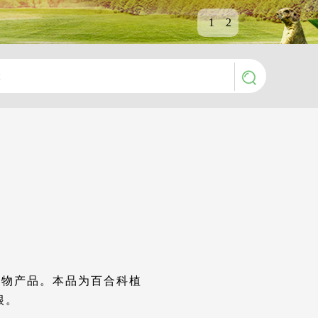
1
2
取物产品。本品为百合科植
块根。