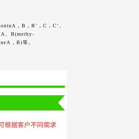
goninA，B，B’，C，C’、
A、B(methy-
noneA，B)等。