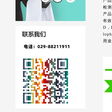
产品
检测
产品
有效
D，
lop
用途