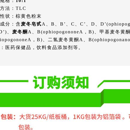
规格：
10:1
方法：TLC
性状：棕黄色粉末
成分：含
麦冬皂甙
A、B、B’、C、C’、D、D’(ophiopo
D’)、
麦冬酮
A、B(ophiopogononeA，B)、甲基麦冬黄酮
hiopogononeA，B)、二氢麦冬黄酮A、B(ophiopogona
：医药保健品，饮料食品添加剂等。