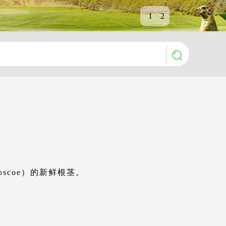
1
2
Roscoe）的新鲜根茎。