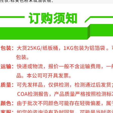
性状:棕黄色粉末或油状物。