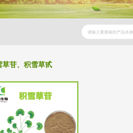
雪草苷、积雪草甙