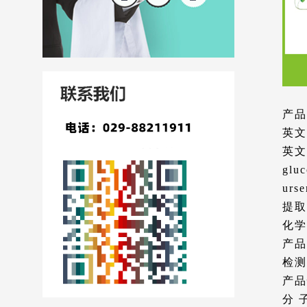
产品
英文
英文别
gluc
urse
提取
化学
产品
检测
产品
分 