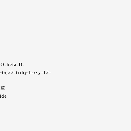
O-beta-D-
eta,23-trihydroxy-12-
全草
de